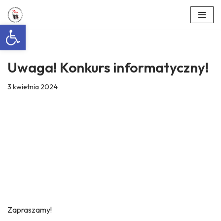
Otwórz pasek narzędzi
Przejdź
do
treści
Uwaga! Konkurs informatyczny!
3 kwietnia 2024
Zapraszamy!