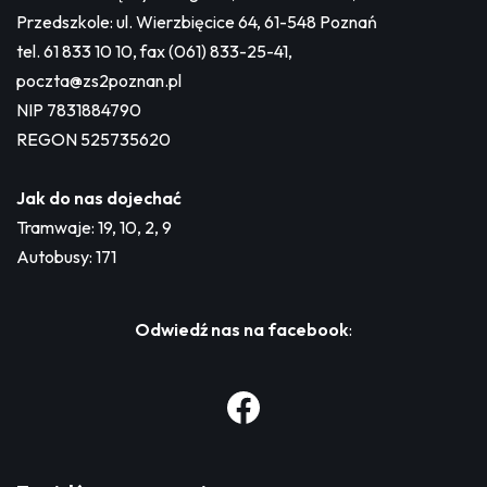
Przedszkole: ul. Wierzbięcice 64, 61-548 Poznań
tel. 61 833 10 10, fax (061) 833-25-41,
poczta@zs2poznan.pl
NIP 7831884790
REGON 525735620
Jak do nas dojechać
Tramwaje: 19, 10, 2, 9
Autobusy: 171
Odwiedź nas na facebook
: