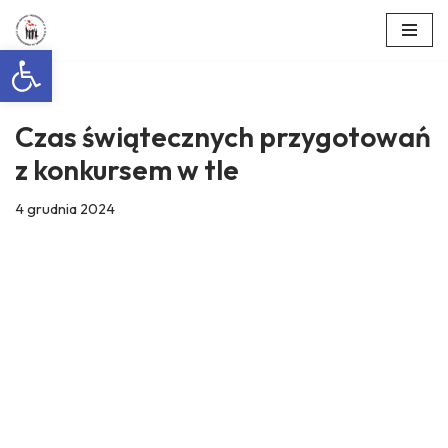
Otwórz pasek narzędzi
Przejdź
do
treści
Czas świątecznych przygotowań
z konkursem w tle
4 grudnia 2024