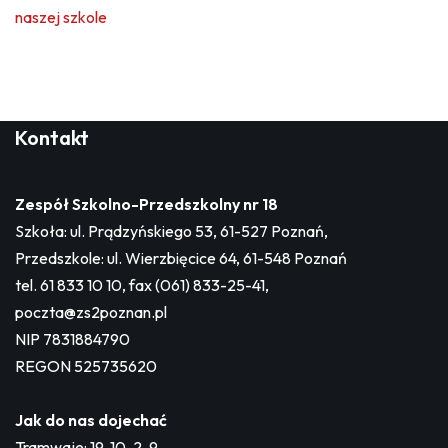
naszej szkole
Kontakt
Zespół Szkolno-Przedszkolny nr 18
Szkoła: ul. Prądzyńskiego 53, 61-527 Poznań,
Przedszkole: ul. Wierzbięcice 64, 61-548 Poznań
tel. 61 833 10 10, fax (061) 833-25-41,
poczta@zs2poznan.pl
NIP 7831884790
REGON 525735620
Jak do nas dojechać
Tramwaje: 19, 10, 2, 9