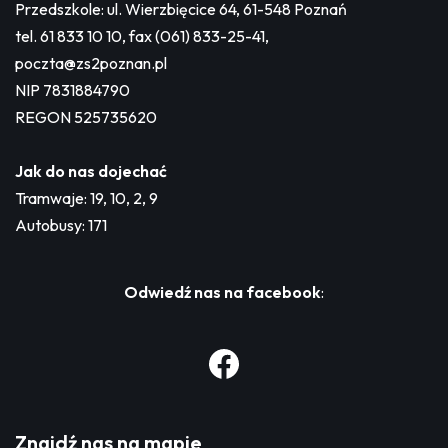
Przedszkole: ul. Wierzbięcice 64, 61-548 Poznań
tel. 61 833 10 10, fax (061) 833-25-41,
poczta@zs2poznan.pl
NIP 7831884790
REGON 525735620
Jak do nas dojechać
Tramwaje: 19, 10, 2, 9
Autobusy: 171
Odwiedź nas na facebook
:
Znajdź nas na mapie