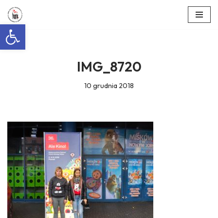
Otwórz pasek narzędzi
Przejdź
do
treści
IMG_8720
10 grudnia 2018