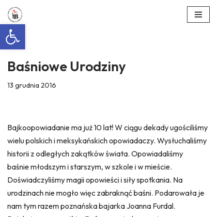
Otwórz pasek narzędzi
Przejdź
do
treści
Baśniowe Urodziny
13 grudnia 2016
Bajkoopowiadanie ma już 10 lat! W ciągu dekady ugościliśmy
wielu polskich i meksykańskich opowiadaczy. Wysłuchaliśmy
historii z odległych zakątków świata. Opowiadaliśmy
baśnie młodszym i starszym, w szkole i w mieście.
Doświadczyliśmy magii opowieści i siły spotkania. Na
urodzinach nie mogło więc zabraknąć baśni. Podarowała je
nam tym razem poznańska bajarka Joanna Furdal.