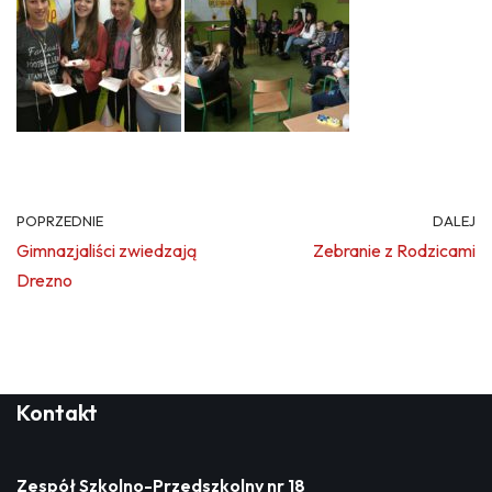
POPRZEDNIE
DALEJ
Gimnazjaliści zwiedzają
Zebranie z Rodzicami
Drezno
Kontakt
Zespół Szkolno-Przedszkolny nr 18