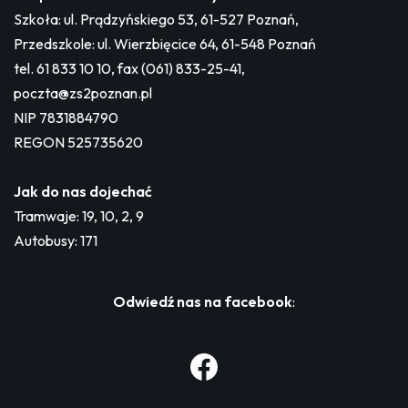
Szkoła: ul. Prądzyńskiego 53, 61-527 Poznań,
Przedszkole: ul. Wierzbięcice 64, 61-548 Poznań
tel. 61 833 10 10, fax (061) 833-25-41,
poczta@zs2poznan.pl
NIP 7831884790
REGON 525735620
Jak do nas dojechać
Tramwaje: 19, 10, 2, 9
Autobusy: 171
Odwiedź nas na facebook
: