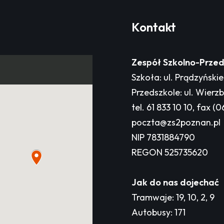
Kontakt
Zespół Szkolno-Przed
Szkoła: ul. Prądzyński
Przedszkole: ul. Wierz
tel. 61 833 10 10, fax (0
poczta@zs2poznan.pl
NIP 7831884790
REGON 525735620
Jak do nas dojechać
Tramwaje: 19, 10, 2, 9
Autobusy: 171