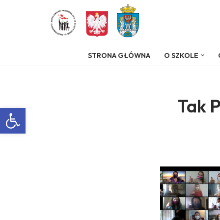
Przejdź
do
STRONA GŁÓWNA
O SZKOLE
treści
Tak 
Otwórz pasek narzędzi