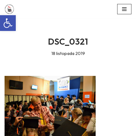
Otwórz pasek narzędzi
Przejdź
do
treści
DSC_0321
18 listopada 2019