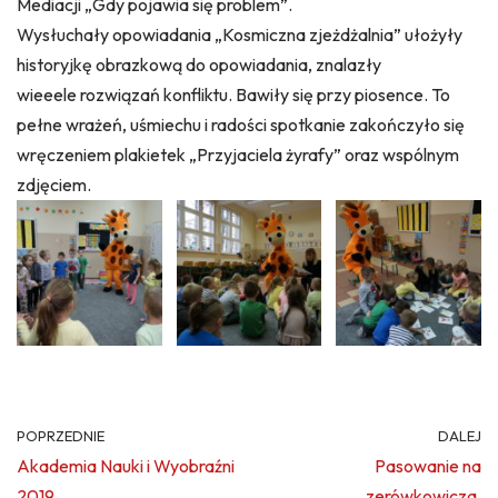
Mediacji „Gdy pojawia się problem”.
Wysłuchały opowiadania „Kosmiczna zjeżdżalnia” ułożyły
historyjkę obrazkową do opowiadania, znalazły
wieeele rozwiązań konfliktu. Bawiły się przy piosence. To
pełne wrażeń, uśmiechu i radości spotkanie zakończyło się
wręczeniem plakietek „Przyjaciela żyrafy” oraz wspólnym
zdjęciem.
POPRZEDNIE
DALEJ
Akademia Nauki i Wyobraźni
Pasowanie na
2019
zerówkowicza.