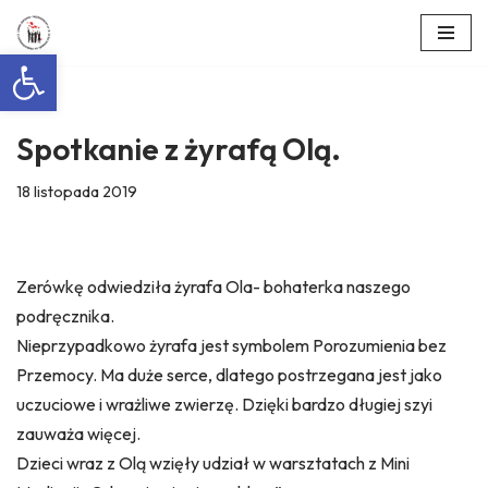
Otwórz pasek narzędzi
Przejdź
do
treści
Spotkanie z żyrafą Olą.
18 listopada 2019
Zerówkę odwiedziła żyrafa Ola- bohaterka naszego
podręcznika.
Nieprzypadkowo żyrafa jest symbolem Porozumienia bez
Przemocy. Ma duże serce, dlatego postrzegana jest jako
uczuciowe i wrażliwe zwierzę. Dzięki bardzo długiej szyi
zauważa więcej.
Dzieci wraz z Olą wzięły udział w warsztatach z Mini