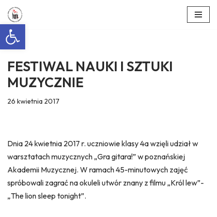
Otwórz pasek narzędzi
Przejdź
do
treści
FESTIWAL NAUKI I SZTUKI
MUZYCZNIE
26 kwietnia 2017
Dnia 24 kwietnia 2017 r. uczniowie klasy 4a wzięli udział w
warsztatach muzycznych „Gra gitara!” w poznańskiej
Akademii Muzycznej. W ramach 45-minutowych zajęć
spróbowali zagrać na okuleli utwór znany z filmu „Król lew”-
„The lion sleep tonight”.