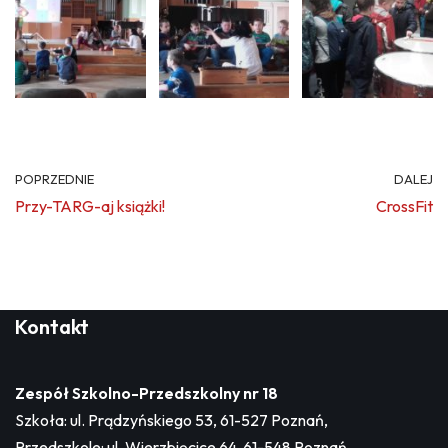
POPRZEDNIE
DALEJ
Przy-TARG-aj książki!
CrossFit
Kontakt
Zespół Szkolno-Przedszkolny nr 18
Szkoła: ul. Prądzyńskiego 53, 61-527 Poznań,
Przedszkole: ul. Wierzbięcice 64, 61-548 Poznań