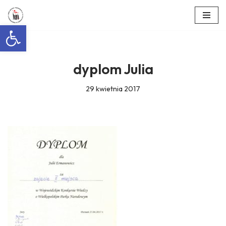
Otwórz pasek narzędzi
Przejdź
do
treści
dyplom Julia
29 kwietnia 2017