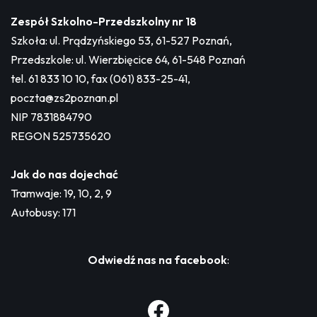
Zespół Szkolno-Przedszkolny nr 18
Szkoła: ul. Prądzyńskiego 53, 61-527 Poznań,
Przedszkole: ul. Wierzbięcice 64, 61-548 Poznań
tel. 61 833 10 10, fax (061) 833-25-41,
poczta@zs2poznan.pl
NIP 7831884790
REGON 525735620
Jak do nas dojechać
Tramwaje: 19, 10, 2, 9
Autobusy: 171
Odwiedź nas na facebook
: